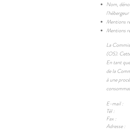
Nom, dénomi
l'hébergeur 
Mentions rel
Mentions rel
La Commissi
(OS). Cette
En tant que 
de la Commi
à une procé
consommat
E-mail :
Tél :
Fax :
Adresse :