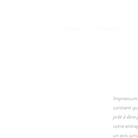
ACCUEIL
À PROPOS
C
Impressum. 
contient qu
prêt à être
votre entr
un avis jur