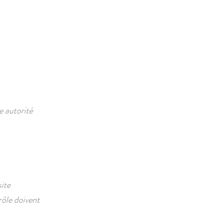
 autorité
site
rôle doivent