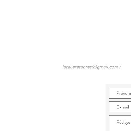
latelieretapres@gmail.com
/