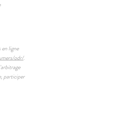
e
 en ligne
umers/odr/
.
'arbitrage
 participer