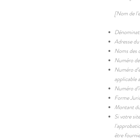
[Nom de l'e
Dénominatio
Adresse du s
Noms des di
Numéro de t
Numéro d’en
applicable a
Numéro d’id
Forme Jurid
Montant du 
Si votre sit
l'approbati
être fournies. 